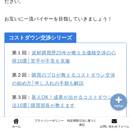
ださい。
お互いに一流バイヤーを目指していきましょう！
コストダウン交渉シリーズ
第１回：
資材購買歴25年が教える価格交渉の心
モテるジム通い
得10選│苦手や不安を克服
購買職の年収アップ
第２回：
購買のプロが教えるコストダウン交渉
の始め方│申し入れの手順も解説
第３回：
新人OK！成果が出せるコストダウン手
法10選│購買部長が教えます
MENU
第４回：
価格交渉の説得力を上げるテクニック
プライバシーポリシー
特定商取引法に基づく
表記
ホーム
お問い合わせフォーム
10選
←本記事で解説