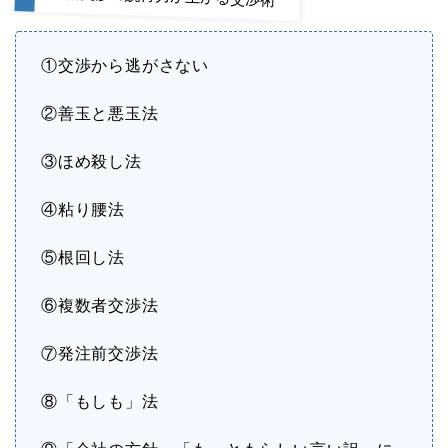
①交渉から逃がさない
②善玉と悪玉法
③ほめ殺し法
④粘り腰法
⑤根回し法
⑥複数者交渉法
⑦発注前交渉法
⑧「もしも」法