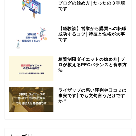
ブログの始め方│たったの３手順
です
【経験談】営業から購買への転職
成功するコツ│特技と性格が大事
です
糖質制限ダイエットの始め方│プ
ロが教えるPFCバランスと食事方
法
ライザップの悪い評判や口コミは
事実です│でも文句言うだけです
か？