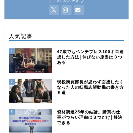
＼ Follow me ／
人気記事
1
47歳でもベンチプレス100キロ達
成した方法│伸びない原因は３つ
ある
2
現役購買部長が思わず面接したく
なった人の転職志望動機の書き方
５選
3
資材調達25年の結論。購買の仕
事がつらい理由は３つだけ│解決
できる