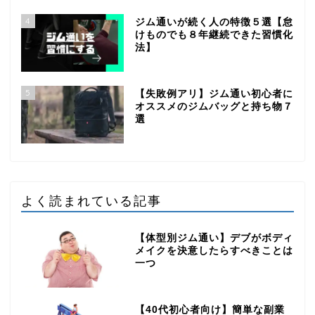
4
ジム通いが続く人の特徴５選【怠
けものでも８年継続できた習慣化
法】
5
【失敗例アリ】ジム通い初心者に
オススメのジムバッグと持ち物７
選
よく読まれている記事
【体型別ジム通い】デブがボディ
メイクを決意したらすべきことは
一つ
【40代初心者向け】簡単な副業