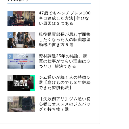
47歳でもベンチプレス100
1
キロ達成した方法│伸びな
い原因は３つある
現役購買部長が思わず面接
2
したくなった人の転職志望
動機の書き方５選
資材調達25年の結論。購
3
買の仕事がつらい理由は３
つだけ│解決できる
ジム通いが続く人の特徴５
4
選【怠けものでも８年継続
できた習慣化法】
【失敗例アリ】ジム通い初
5
心者にオススメのジムバッ
グと持ち物７選