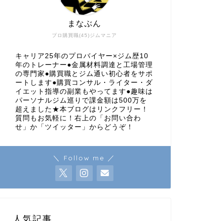
まなぶん
プロ購買職(45)ジムマニア
キャリア25年のプロバイヤー×ジム歴10
年のトレーナー●金属材料調達と工場管理
の専門家●購買職とジム通い初心者をサポ
ートします●購買コンサル・ライター・ダ
イエット指導の副業もやってます●趣味は
パーソナルジム巡りで課金額は500万を
超えました★本ブログはリンクフリー！
質問もお気軽に！右上の「お問い合わ
せ」か「ツイッター」からどうぞ！
＼ Follow me ／
人気記事