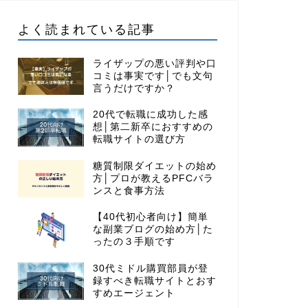
よく読まれている記事
ライザップの悪い評判や口
コミは事実です│でも文句
言うだけですか？
20代で転職に成功した感
想│第二新卒におすすめの
転職サイトの選び方
糖質制限ダイエットの始め
方│プロが教えるPFCバラ
ンスと食事方法
【40代初心者向け】簡単
な副業ブログの始め方│た
ったの３手順です
30代ミドル購買部員が登
録すべき転職サイトとおす
すめエージェント