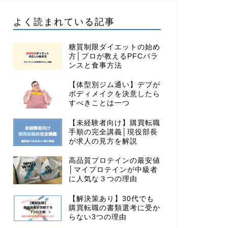
よく読まれている記事
糖質制限ダイエットの始め
方│プロが教えるPFCバラ
ンスと食事方法
【体型別ジム通い】デブが
ボディメイクを決意したら
すべきことは一つ
【未経験者向け】購買転職
手順の完全講義│現役部長
が求人の見方を解説
高品質プロテインの最安値
│マイプロテインが中級者
に人気な３つの理由
【解決策あり】30代でも
購買転職の書類選考に受か
らない3つの理由