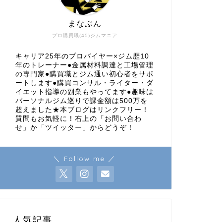
まなぶん
プロ購買職(45)ジムマニア
キャリア25年のプロバイヤー×ジム歴10
年のトレーナー●金属材料調達と工場管理
の専門家●購買職とジム通い初心者をサポ
ートします●購買コンサル・ライター・ダ
イエット指導の副業もやってます●趣味は
パーソナルジム巡りで課金額は500万を
超えました★本ブログはリンクフリー！
質問もお気軽に！右上の「お問い合わ
せ」か「ツイッター」からどうぞ！
＼ Follow me ／
人気記事