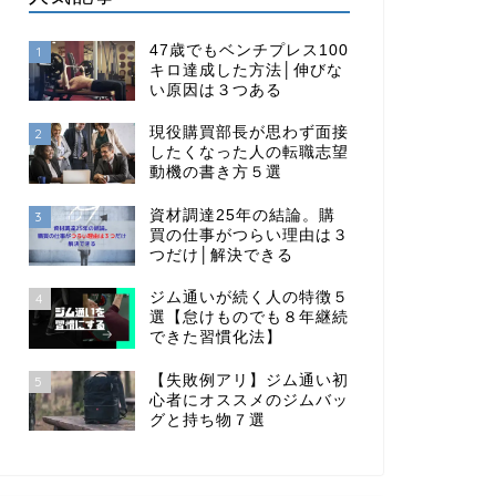
47歳でもベンチプレス100
1
キロ達成した方法│伸びな
い原因は３つある
現役購買部長が思わず面接
2
したくなった人の転職志望
動機の書き方５選
資材調達25年の結論。購
3
買の仕事がつらい理由は３
つだけ│解決できる
ジム通いが続く人の特徴５
4
選【怠けものでも８年継続
できた習慣化法】
【失敗例アリ】ジム通い初
5
心者にオススメのジムバッ
グと持ち物７選