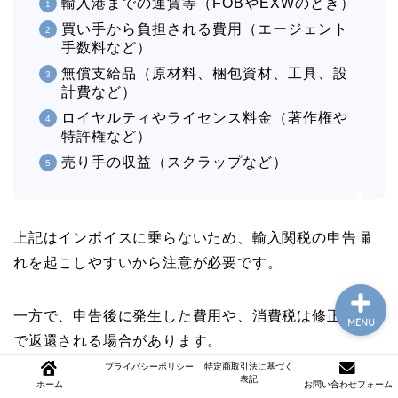
輸入港までの運賃等（FOBやEXWのとき）
買い手から負担される費用（エージェント
手数料など）
無償支給品（原材料、梱包資材、工具、設
計費など）
ロイヤルティやライセンス料金（著作権や
特許権など）
売り手の収益（スクラップなど）
モテるジム通い
購買職の年収アップ
上記はインボイスに乗らないため、輸入関税の申告漏
れを起こしやすいから注意が必要です。
一方で、申告後に発生した費用や、消費税は修正申告
MENU
で返還される場合があります。
プライバシーポリシー
特定商取引法に基づく
表記
ホーム
お問い合わせフォーム