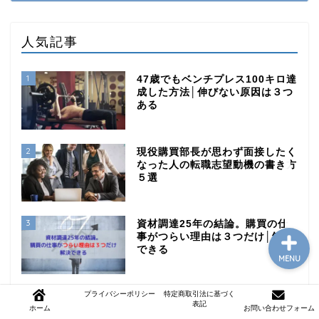
人気記事
1
47歳でもベンチプレス100キロ達
成した方法│伸びない原因は３つ
ある
モテるジム通い
2
現役購買部長が思わず面接したく
なった人の転職志望動機の書き方
購買職の年収アップ
５選
3
資材調達25年の結論。購買の仕
事がつらい理由は３つだけ│解決
できる
MENU
プライバシーポリシー
特定商取引法に基づく
4
ジム通いが続く人の特徴５選【怠
表記
ホーム
お問い合わせフォーム
けものでも８年継続できた習慣化