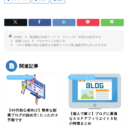
HOME
購買職の年収アップ
ステップ4：年収を3倍UPする
副業スキル
ブログサイトの作り方
ブログ画像の悩みを解決する無料ツール５選│編集苦手な方におすすめ
関連記事
ブログサイトの作り方
ブログサイトの作り方
【40代初心者向け】簡単な副
【個人で稼ぐ】ブログに最適
業ブログの始め方│たったの３
なＡＳＰアフィリエイト５社
手順です
の特徴まとめ