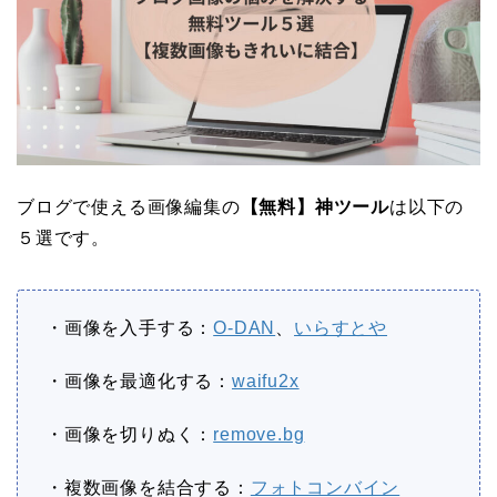
ブログで使える画像編集の
【無料】神ツール
は以下の
５選です。
・画像を入手する：
O-DAN
、
いらすとや
・画像を最適化する：
waifu2x
・画像を切りぬく：
remove.bg
・複数画像を結合する：
フォトコンバイン